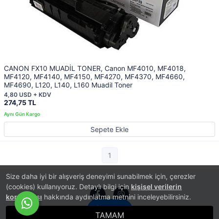
CANON FX10 MUADİL TONER, Canon MF4010, MF4018,
MF4120, MF4140, MF4150, MF4270, MF4370, MF4660,
MF4690, L120, L140, L160 Muadil Toner
4,80 USD + KDV
274,75 TL
Sepete Ekle
1
Size daha iyi bir alışveriş deneyimi sunabilmek için, çerezler
(cookies) kullanıyoruz. Detaylı bilgi için
kişisel verilerin
korunması
hakkında aydınlatma metnini inceleyebilirsiniz.
İletişim
TAMAM
®