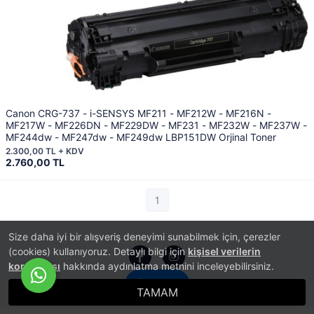
Canon CRG-737 - i-SENSYS MF211 - MF212W - MF216N -
MF217W - MF226DN - MF229DW - MF231 - MF232W - MF237W -
MF244dw - MF247dw - MF249dw LBP151DW Orjinal Toner
2.300,00 TL + KDV
2.760,00 TL
1
Size daha iyi bir alışveriş deneyimi sunabilmek için, çerezler
(cookies) kullanıyoruz. Detaylı bilgi için
kişisel verilerin
korunması
hakkında aydınlatma metnini inceleyebilirsiniz.
İletişim
®
TAMAM
PlatinMarket
E-Ticaret Sistemi
İle Hazırlanmıştır.