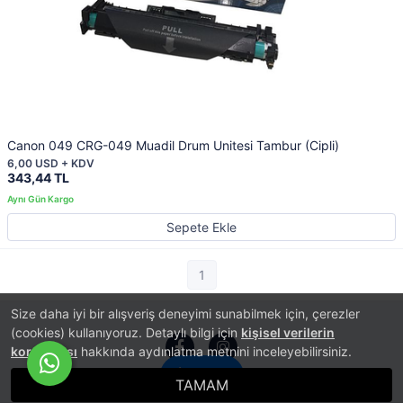
Canon 049 CRG-049 Muadil Drum Unitesi Tambur (Cipli)
6,00 USD + KDV
343,44 TL
Sepete Ekle
1
Size daha iyi bir alışveriş deneyimi sunabilmek için, çerezler
(cookies) kullanıyoruz. Detaylı bilgi için
kişisel verilerin
korunması
hakkında aydınlatma metnini inceleyebilirsiniz.
İletişim
TAMAM
®
PlatinMarket
E-Ticaret Sistemi
İle Hazırlanmıştır.