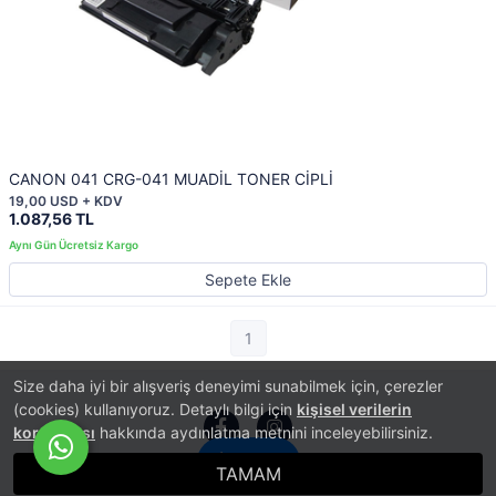
CANON 041 CRG-041 MUADİL TONER CİPLİ
19,00 USD + KDV
1.087,56 TL
Sepete Ekle
1
Size daha iyi bir alışveriş deneyimi sunabilmek için, çerezler
(cookies) kullanıyoruz. Detaylı bilgi için
kişisel verilerin
korunması
hakkında aydınlatma metnini inceleyebilirsiniz.
İletişim
TAMAM
®
PlatinMarket
E-Ticaret Sistemi
İle Hazırlanmıştır.