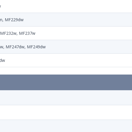
w
dn, MF229dw
, MF232w, MF237w
dw, MF247dw, MF249dw
1dw