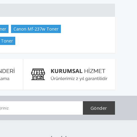
ner
Canon Mf-237w Toner
 Toner