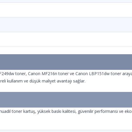
dw toner, Canon MF216n toner ve Canon LBP151dw toner arayan kull
reli kullanım ve düşük maliyet avantajı sağlar.
l toner kartuş, yüksek baskı kalitesi, güvenilir performansı ve ekonom