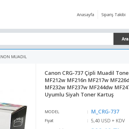
Anasayfa
Sipariş Takibi
ANON MUADIL
Canon CRG-737 Çipli Muadil Ton
MF212w MF216n MF217w MF226
MF232w MF237w MF244dw MF24
Uyumlu Siyah Toner Kartuş
M_CRG-737
MODEL
:
5,40 USD + KDV
Fiyat
: