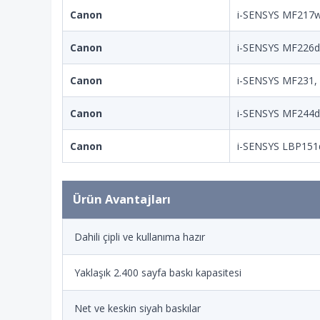
Canon
i-SENSYS MF217
Canon
i-SENSYS MF226
Canon
i-SENSYS MF231
Canon
i-SENSYS MF244
Canon
i-SENSYS LBP15
Ürün Avantajları
Dahili çipli ve kullanıma hazır
Yaklaşık 2.400 sayfa baskı kapasitesi
Net ve keskin siyah baskılar