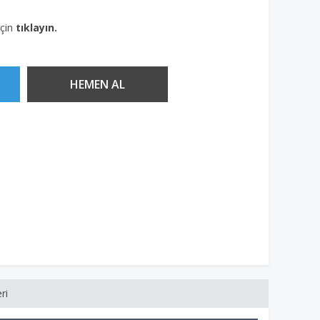
için
tıklayın.
ri