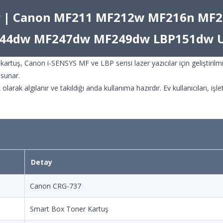
er | Canon MF211 MF212w MF216n M
44dw MF247dw MF249dw LBP151dw 
uş, Canon i-SENSYS MF ve LBP serisi lazer yazıcılar için geliştirilm
 sunar.
olarak algılanır ve takıldığı anda kullanıma hazırdır. Ev kullanıcıları, işl
Detay
Canon CRG-737
Smart Box Toner Kartuş