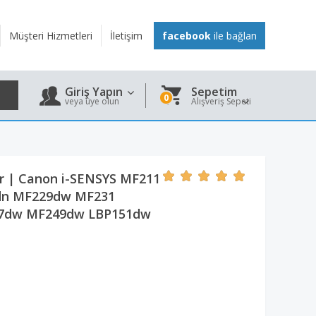
Müşteri Hizmetleri
İletişim
facebook
ile bağlan
Giriş Yapın
Sepetim
0
veya üye olun
Alışveriş Sepeti
er | Canon i-SENSYS MF211
dn MF229dw MF231
7dw MF249dw LBP151dw