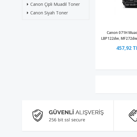
Canon Çipli Muadil Toner
Canon Siyah Toner
Canon 071H Muadi
LBP122dw, MF272dw,
457,92 T