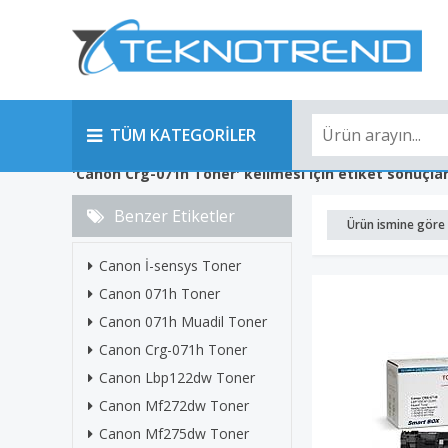
TÜM KATEGORİLER
'Canon Crg-071h Toner' kelimesi için etiket sonuçlar
Benzer Etiketler
Ürün ismine göre 
Canon İ-sensys Toner
Canon 071h Toner
Canon 071h Muadil Toner
Canon Crg-071h Toner
Canon Lbp122dw Toner
Canon Mf272dw Toner
Canon Mf275dw Toner