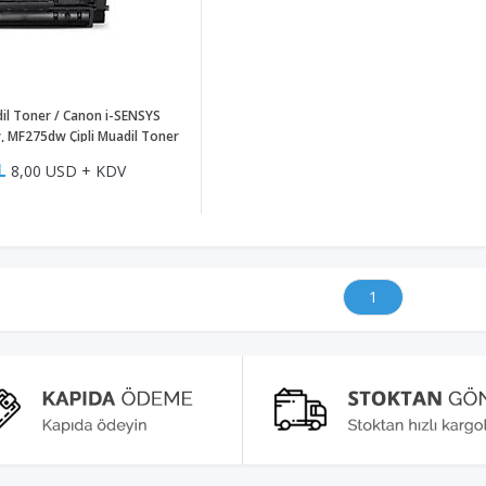
l Toner / Canon i-SENSYS
 MF275dw Çipli Muadil Toner
L
8,00 USD + KDV
1