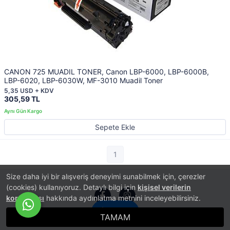
CANON 725 MUADIL TONER, Canon LBP-6000, LBP-6000B,
LBP-6020, LBP-6030W, MF-3010 Muadil Toner
5,35 USD + KDV
305,59 TL
Sepete Ekle
1
Size daha iyi bir alışveriş deneyimi sunabilmek için, çerezler
(cookies) kullanıyoruz. Detaylı bilgi için
kişisel verilerin
korunması
hakkında aydınlatma metnini inceleyebilirsiniz.
İletişim
TAMAM
®
PlatinMarket
E-Ticaret Sistemi
İle Hazırlanmıştır.