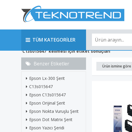
TÜM KATEGORİLER
'C13s015647' kelimesi için etiket sonuçları
Benzer Etiketler
Ürün ismine göre 
Epson Lx-300 Şerit
C13s015647
Epson C13s015647
Epson Orijinal Şerit
Epson Nokta Vuruşlu Şerit
Epson Dot Matrix Şerit
Epson Yazıcı Şeridi