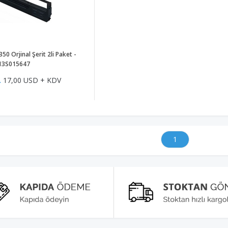
50 Orjinal Şerit 2li Paket -
13S015647
L
17,00 USD + KDV
1