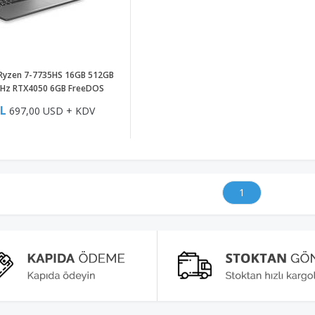
yzen 7-7735HS 16GB 512GB
4Hz RTX4050 6GB FreeDOS
aptop 83S0002YTR
TL
697,00 USD + KDV
1