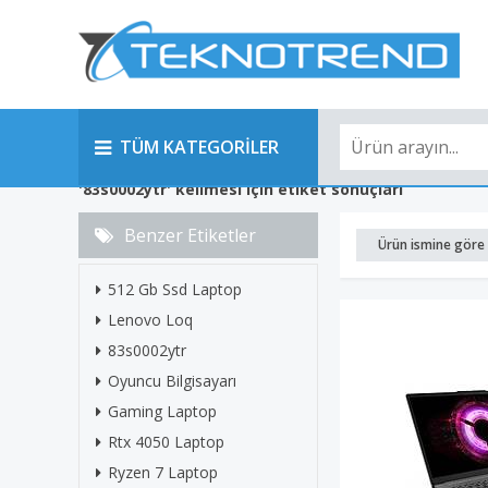
TÜM KATEGORİLER
'83s0002ytr' kelimesi için etiket sonuçları
Benzer Etiketler
Ürün ismine göre 
512 Gb Ssd Laptop
Lenovo Loq
83s0002ytr
Oyuncu Bilgisayarı
Gaming Laptop
Rtx 4050 Laptop
Ryzen 7 Laptop