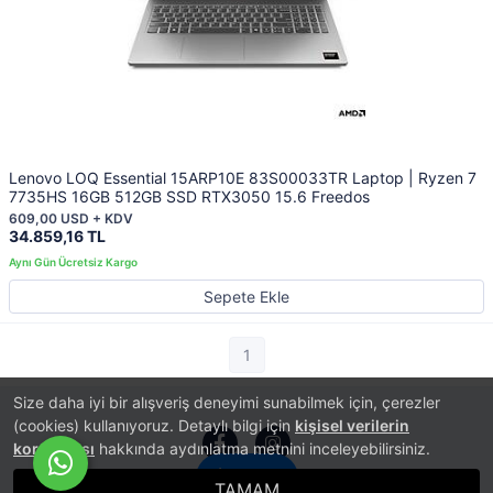
Lenovo LOQ Essential 15ARP10E 83S00033TR Laptop | Ryzen 7
7735HS 16GB 512GB SSD RTX3050 15.6 Freedos
609,00 USD + KDV
34.859,16 TL
Sepete Ekle
1
Size daha iyi bir alışveriş deneyimi sunabilmek için, çerezler
(cookies) kullanıyoruz. Detaylı bilgi için
kişisel verilerin
korunması
hakkında aydınlatma metnini inceleyebilirsiniz.
İletişim
TAMAM